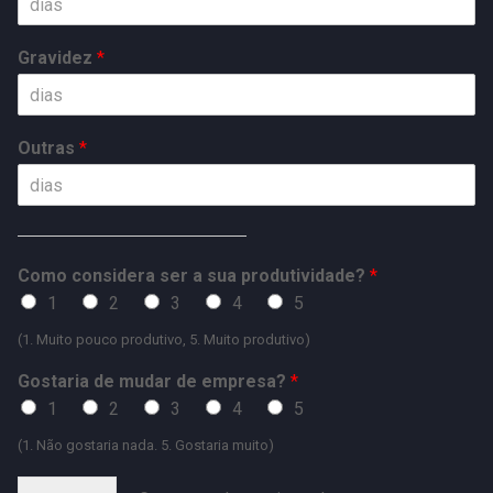
Gravidez
*
Outras
*
Como considera ser a sua produtividade?
*
1
2
3
4
5
(1. Muito pouco produtivo, 5. Muito produtivo)
Gostaria de mudar de empresa?
*
1
2
3
4
5
(1. Não gostaria nada. 5. Gostaria muito)