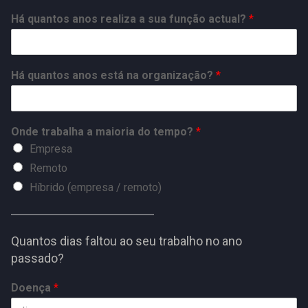
Há quantos anos realiza a sua função actual?
*
Há quantos anos está na organização?
*
Onde trabalha a maioria do tempo?
*
Empresa
Remoto
Híbrido (empresa / remoto)
Quantos dias faltou ao seu trabalho no ano
passado?
Doença
*