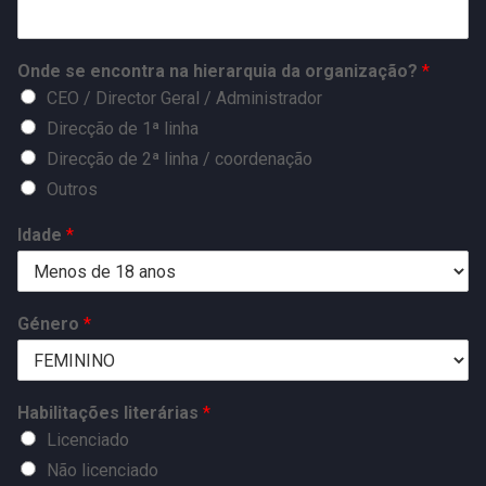
Onde se encontra na hierarquia da organização?
*
CEO / Director Geral / Administrador
Direcção de 1ª linha
Direcção de 2ª linha / coordenação
Outros
Idade
*
Género
*
Habilitações literárias
*
Licenciado
Não licenciado