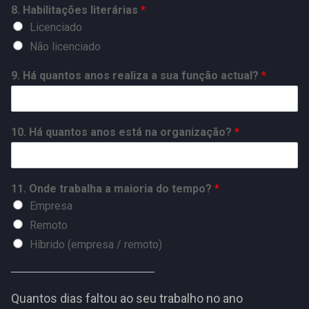
8. Habilitações literárias
*
Licenciado
Não licenciado
9. Há quantos anos realiza a sua função actual?
*
10. Há quantos anos está na organização?
*
11. Onde trabalha a maioria do tempo?
*
Empresa
Remoto
Híbrido (empresa / remoto)
Quantos dias faltou ao seu trabalho no ano