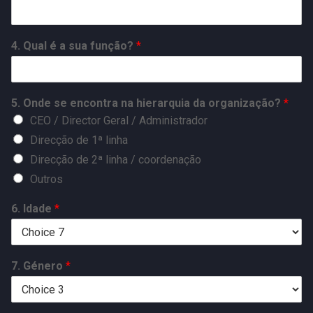
4. Qual é a sua função?
*
5. Onde se encontra na hierarquia da organização?
*
CEO / Director Geral / Administrador
Direcção de 1ª linha
Direcção de 2ª linha / coordenação
Outros
6. Idade
*
7. Género
*