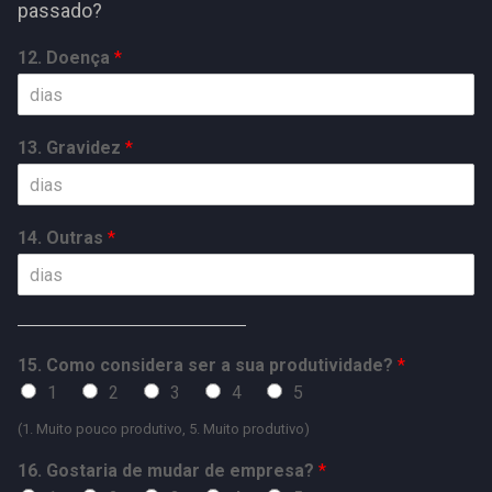
passado?
12. Doença
*
13. Gravidez
*
14. Outras
*
15. Como considera ser a sua produtividade?
*
1
2
3
4
5
(1. Muito pouco produtivo, 5. Muito produtivo)
16. Gostaria de mudar de empresa?
*