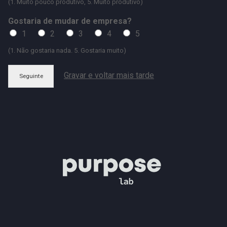
(1. Muito pouco produtivo, 5. Muito produtivo)
Gostaria de mudar de empresa?
1
2
3
4
5
(1. Não gostaria nada. 5. Gostaria muito)
Gravar e voltar mais tarde
Seguinte