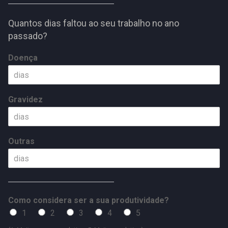
Quantos dias faltou ao seu trabalho no ano
passado?
Doença
Gravidez
Outras
Como considera ser a sua produtividade?
1
2
3
4
5