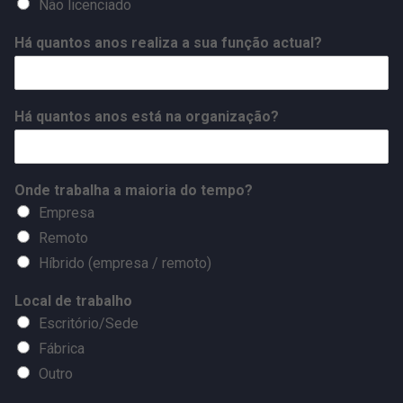
Não licenciado
Há quantos anos realiza a sua função actual?
Há quantos anos está na organização?
Onde trabalha a maioria do tempo?
Empresa
Remoto
Híbrido (empresa / remoto)
Local de trabalho
Escritório/Sede
Fábrica
Outro