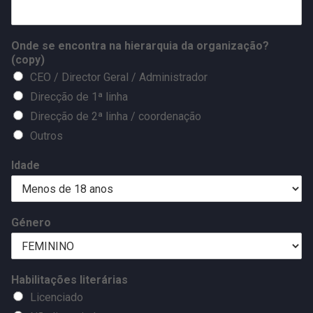
Onde se encontra na hierarquia da organização?
(copy)
CEO / Director Geral / Administrador
Direcção de 1ª linha
Direcção de 2ª linha / coordenação
Outros
Idade
Género
Habilitações literárias
Licenciado