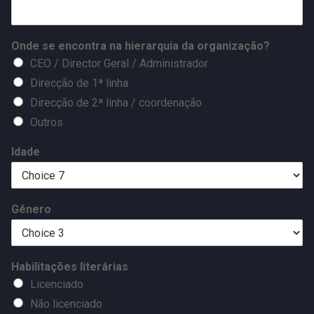
Onde se encontra na hierarquia da organização?
CEO / Director Geral / Administrador
Direcção de 1ª linha
Direcção de 2ª linha / coordenação
Outros
Idade
Género
Habilitações literárias
Licenciado
Não licenciado