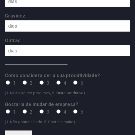
Gravidez
Outras
Como considera ser a sua produtividade?
1
2
3
4
5
(1. Muito pouco produtivo, 5. Muito produtivo)
Gostaria de mudar de empresa?
1
2
3
4
5
(1. Não gostaria nada. 5. Gostaria muito)