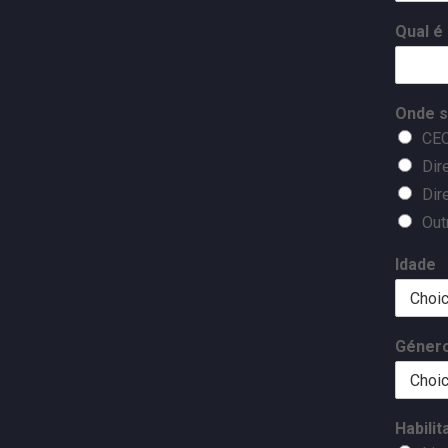
Qual é
Onde s
CEO
Dir
Dir
Out
Idade
Géner
Habilit