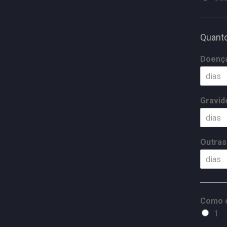
Quanto
Doenç
Gravid
Outras
Como c
1