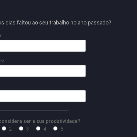
s dias faltou ao seu trabalho no ano passado?
a
ez
onsidera ser a sua produtividade?
2
3
4
5