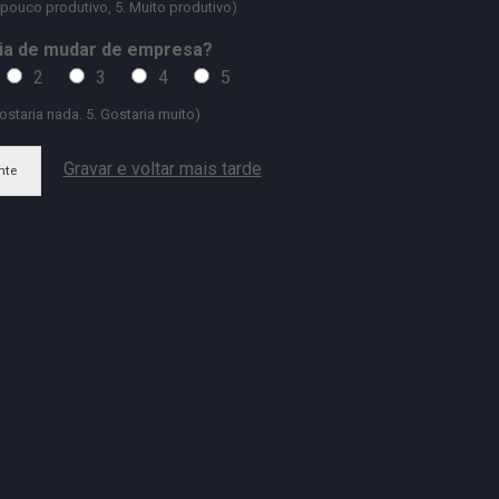
 pouco produtivo, 5. Muito produtivo)
ia de mudar de empresa?
2
3
4
5
ostaria nada. 5. Gostaria muito)
Gravar e voltar mais tarde
nte