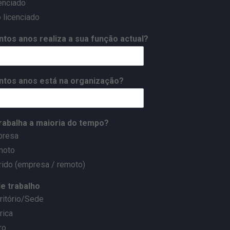
enciado
 licenciado
ntos anos realiza a sua função actual?
ntos anos está na organização?
rabalha a maioria do tempo?
presa
moto
rido (empresa / remoto)
de trabalho
ritório/Sede
rica
ro