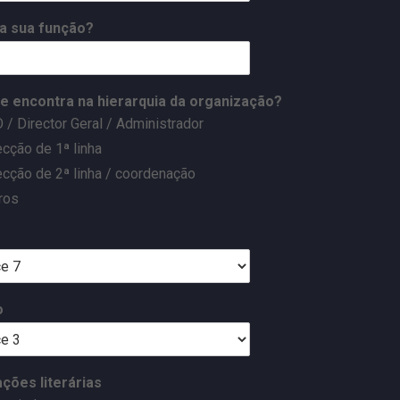
 a sua função?
e encontra na hierarquia da organização?
 / Director Geral / Administrador
ecção de 1ª linha
ecção de 2ª linha / coordenação
ros
o
ações literárias