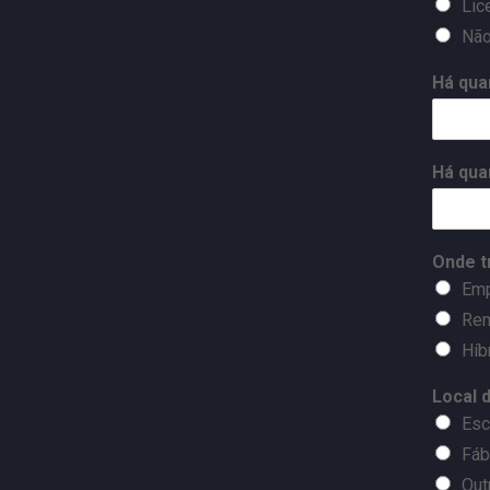
Lic
Não
Há qua
Há qua
Onde t
Em
Re
Híb
Local 
Esc
Fáb
Out