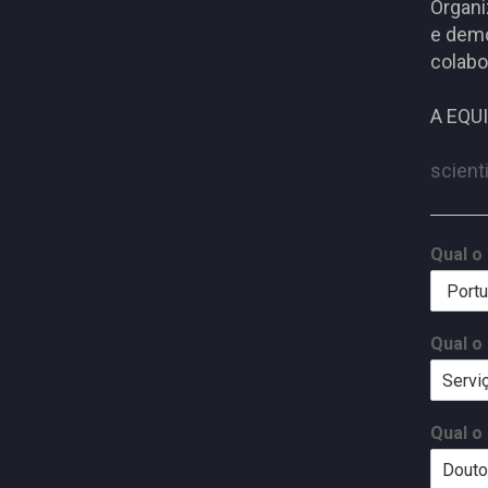
Organi
e demo
colabo
A EQU
scient
Qual o
Qual o
Qual o