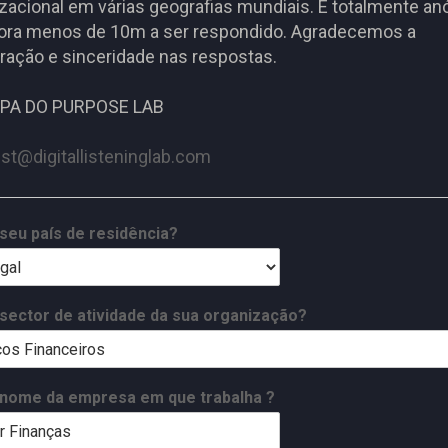
zacional em várias geografias mundiais. É totalmente a
ra menos de 10m a ser respondido. Agradecemos a
ração e sinceridade nas respostas.
IPA DO PURPOSE LAB
ist@digitallisteninglab.com
 seu país de residência?
 sector de atividade da sua organização?
 nome da empresa em que trabalha ?