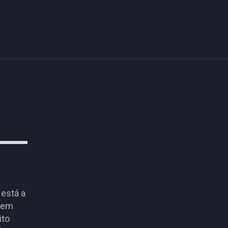
 está a
s em
ito