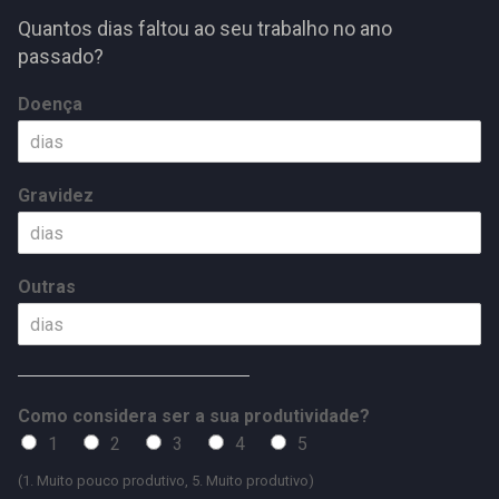
Quantos dias faltou ao seu trabalho no ano
passado?
Doença
Gravidez
Outras
Como considera ser a sua produtividade?
1
2
3
4
5
(1. Muito pouco produtivo, 5. Muito produtivo)