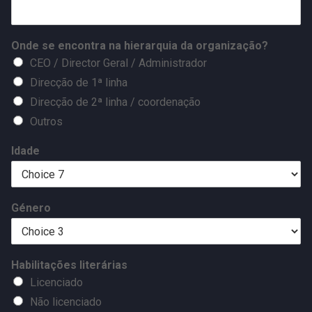
Onde se encontra na hierarquia da organização?
CEO / Director Geral / Administrador
Direcção de 1ª linha
Direcção de 2ª linha / coordenação
Outros
Idade
Género
Habilitações literárias
Licenciado
Não licenciado