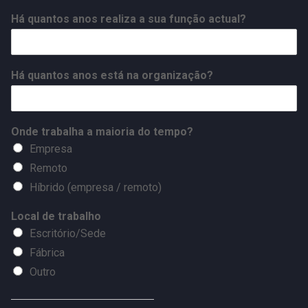
Há quantos anos realiza a sua função actual?
Há quantos anos está na organização?
Onde trabalha a maioria do tempo?
Empresa
Remoto
Híbrido (empresa / remoto)
Local de trabalho
Escritório/Sede
Fábrica
Outro